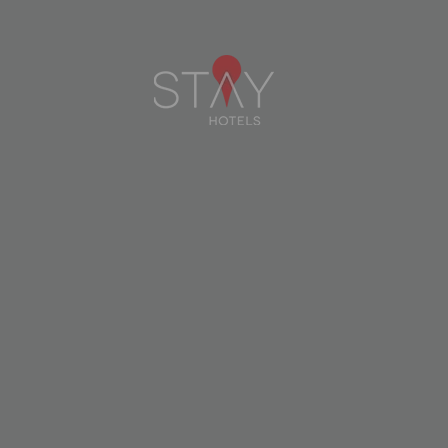
precios respectiva con el Equipo del Hotel.
Pausa café opcional.
•
¿Los hoteles ofrecen servicio de
lavandería?
Ofrecemos servicios de lavandería y costura.
Si está interesado en utilizarlo, deberá
colocar su ropa en la bolsa de lavandería
ubicada dentro del armario de su habitación
y llevarla a recepción, donde deberá
rellenar el formulario correspondiente.
Debes confirmar la lista de precios con el
equipo del hotel o a través del Código QR
disponible en la habitación.
•
¿Puedo guardar mi equipaje en el
hotel?