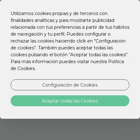
EN
PT
Utilizamos cookies propias y de terceros con
ES
finalidades analíticas y para mostrarte publicidad
relacionada con tus preferencias a partir de tus hábitos
de navegación y tu perfil. Puedes configurar o
rechazar las cookies haciendo click en “Configuración
de cookies”. También puedes aceptar todas las
Preguntas
cookies pulsando el botón “Aceptar todas las cookies”.
Para más información puedes visitar nuestra Politica
frecuentes (FAQ)
de Cookies.
Configuración de Cookies
RESERVA / CHECK-IN
•
¿Cuál es la hora del check-in?
Aceptar todas las Cookies
El check in en cualquier HOTEL ESTANCIA
lo podrás realizar a partir de las 16:00 horas.
Si necesita registrarse antes, comuníquese
con nuestro equipo. Si está disponible el