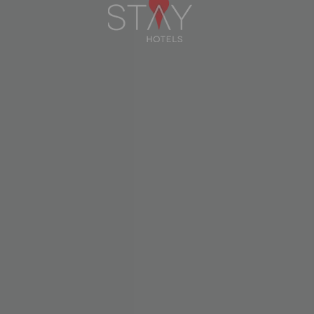
Menu
Linkedin
instagram
facebook
Contactos
Questões Frequentes (FAQ)
Saiba tudo sobre o seu hotel
STAY GREEN | Sustentabilidade
Certificações
Notícias
Livro de Elogios
Livro de Reclamações
Política de Privacidade
Melhor Preço Garantido
Subscrever a Newsletter STAY Hotels