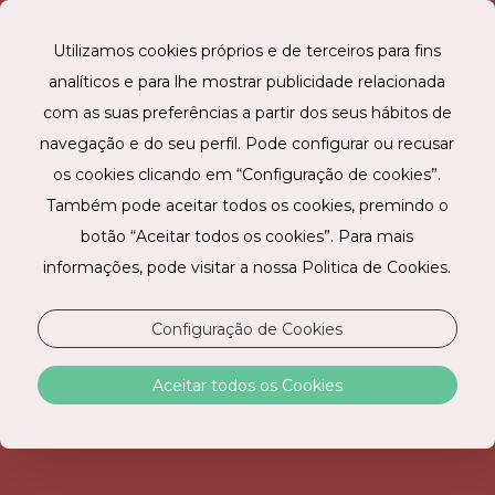
Utilizamos cookies próprios e de terceiros para fins
analíticos e para lhe mostrar publicidade relacionada
RESERVE ONLINE
com as suas preferências a partir dos seus hábitos de
navegação e do seu perfil. Pode configurar ou recusar
os cookies clicando em “Configuração de cookies”.
Também pode aceitar todos os cookies, premindo o
STAY HOTEL LISBOA AEROPORTO
botão “Aceitar todos os cookies”. Para mais
informações, pode visitar a nossa Politica de Cookies.
O conforto que precisa junto ao aeroporto.
A poucos minutos do Aeroporto Humberto Delgado,
Configuração de Cookies
o STAY HOTEL LISBOA AEROPORTO é o hotel de
eleição para quem precisa de uma estadia rápida e
Aceitar todos os Cookies
sem complicações antes ou depois de um voo. Com
ligações diretas ao centro da cidade, permite chegar
facilmente aos principais pontos de Lisboa, onde a