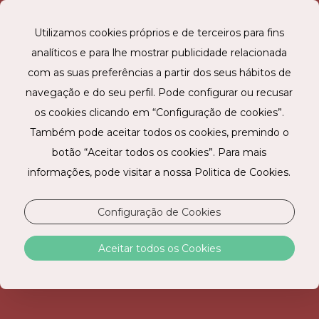
Utilizamos cookies próprios e de terceiros para fins
analíticos e para lhe mostrar publicidade relacionada
RESERVE ONLINE
com as suas preferências a partir dos seus hábitos de
navegação e do seu perfil. Pode configurar ou recusar
os cookies clicando em “Configuração de cookies”.
Também pode aceitar todos os cookies, premindo o
STAY HOTEL LISBOA AEROPORTO
botão “Aceitar todos os cookies”. Para mais
informações, pode visitar a nossa Politica de Cookies.
O conforto que precisa junto ao aeroporto.
A poucos minutos do Aeroporto Humberto Delgado,
Configuração de Cookies
o STAY HOTEL LISBOA AEROPORTO é o hotel de
eleição para quem precisa de uma estadia rápida e
Aceitar todos os Cookies
sem complicações antes ou depois de um voo. Com
ligações diretas ao centro da cidade, permite chegar
facilmente aos principais pontos de Lisboa, onde a