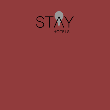
Qtd
Mensagem:
Aceito os Termos e Condições e a Política de
Privacidade e Dados Pessoais, que é parte integrante do
mesmo
Por favor, indique se pretende receber notificações de
ofertas especiais