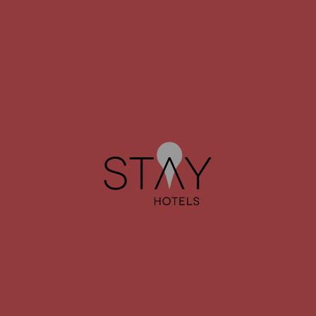
JUST MEETING
O cenário ideal para as suas reuniões de negócios.
SAIBA MAIS