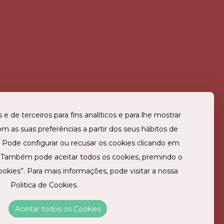
L
 DA
 e de terceiros para fins analíticos e para lhe mostrar
om as suas preferências a partir dos seus hábitos de
. Pode configurar ou recusar os cookies clicando em
ificações
T 314
. Também pode aceitar todos os cookies, premindo o
edin
ookies”. Para mais informações, pode visitar a nossa
tagram
Politica de Cookies.
ebook
ão de Reserva
Aceitar todos os Cookies