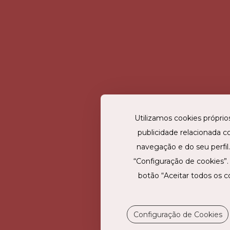
STAY HOTE
STAY HOTEL
LISBOA VASCO
FARO CENTRO
GAMA
Utilizamos cookies próprios
publicidade relacionada c
navegação e do seu perfil
6
Portugal
Agenda Cultural
Cert
Contacte-nos
RNE
“Configuração de cookies”
.pt
Subscrever newsletter
Link
botão “Aceitar todos os c
Cancelar newsletter
Ins
Livro de Reclamações
Fac
Livro de Elogios
Ediç
Configuração de Cookies
Política de Privacidade