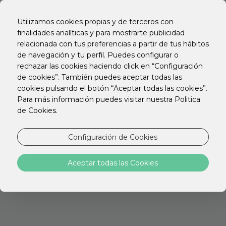
EN
PT
Utilizamos cookies propias y de terceros con
ES
finalidades analíticas y para mostrarte publicidad
relacionada con tus preferencias a partir de tus hábitos
de navegación y tu perfil. Puedes configurar o
rechazar las cookies haciendo click en “Configuración
de cookies”. También puedes aceptar todas las
Just What You
cookies pulsando el botón “Aceptar todas las cookies”.
Para más información puedes visitar nuestra Politica
Need
de Cookies.
13 HOTELES URBANOS DE
Configuración de Cookies
NORTE A SUR DEL PAÍS
Aceptar todas las Cookies
Ya sea por negocios o por placer, nos
enfocamos en brindarle una experiencia
única.