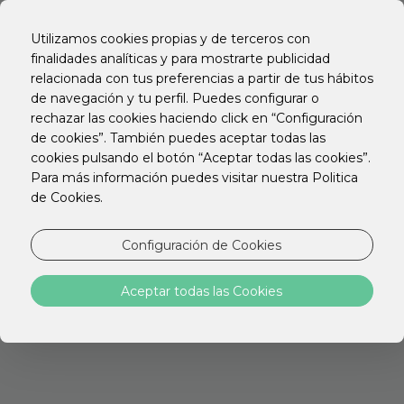
EN
PT
Utilizamos cookies propias y de terceros con
ES
finalidades analíticas y para mostrarte publicidad
relacionada con tus preferencias a partir de tus hábitos
de navegación y tu perfil. Puedes configurar o
rechazar las cookies haciendo click en “Configuración
de cookies”. También puedes aceptar todas las
2-night-deal
cookies pulsando el botón “Aceptar todas las cookies”.
Para más información puedes visitar nuestra Politica
¡Quédate 2 noches y ahorra un 25%!
de Cookies.
Reserva de domingo a jueves y disfruta de un 25%
Configuración de Cookies
de descuento.
Aceptar todas las Cookies