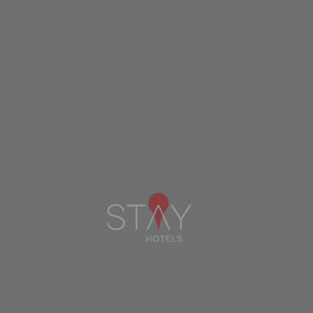
•
La oferta es válida exclusivamente para
reservas realizadas a nombre de un
particular (quedan excluidas las reservas
con número de identificación fiscal de
empresa);
•
No acumulable con otras promociones
vigentes.
RESERVA
Newsletters
Suscríbete a nuestra newsletter y