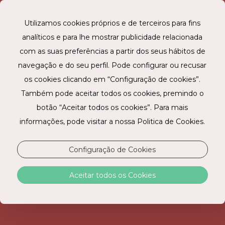
Utilizamos cookies próprios e de terceiros para fins
analíticos e para lhe mostrar publicidade relacionada
RESERVE ONLINE
com as suas preferências a partir dos seus hábitos de
navegação e do seu perfil. Pode configurar ou recusar
os cookies clicando em “Configuração de cookies”.
Também pode aceitar todos os cookies, premindo o
STAY HOTEL LISBOA AEROPORTO
botão “Aceitar todos os cookies”. Para mais
informações, pode visitar a nossa Politica de Cookies.
O conforto que precisa junto ao aeroporto.
A poucos minutos do Aeroporto Humberto Delgado,
Configuração de Cookies
o STAY HOTEL LISBOA AEROPORTO é o hotel de
eleição para quem precisa de uma estadia rápida e
Aceitar todos os Cookies
sem complicações antes ou depois de um voo. Com
ligações diretas ao centro da cidade, permite chegar
facilmente aos principais pontos de Lisboa, onde a