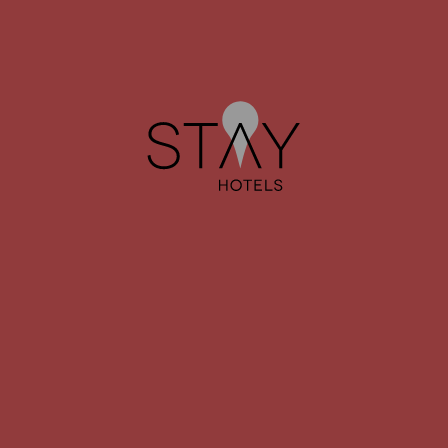
Escriba sus comentarios o preguntas a
continuación:
Acepto los Términos y condiciones y la Política
de privacidad y datos personales, que es una
parte integral de la misma
*
Por favor, notificarme de las ofertas o
promociones especiales