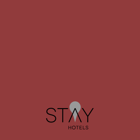
Si ya no desea recibir ofertas especiales de nuestro
hotel, por favor complete la siguiente información.
Correo Electrónico:
STAY HOTEL
STAY HOTEL
GUIMARÃES CENTRO
PORTO AEROPORTO