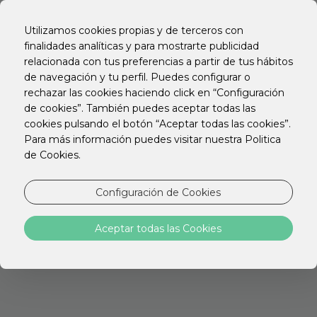
EN
PT
Utilizamos cookies propias y de terceros con
ES
finalidades analíticas y para mostrarte publicidad
relacionada con tus preferencias a partir de tus hábitos
BUSQUEMOS DE NUEVO
de navegación y tu perfil. Puedes configurar o
rechazar las cookies haciendo click en “Configuración
de cookies”. También puedes aceptar todas las
cookies pulsando el botón “Aceptar todas las cookies”.
Para más información puedes visitar nuestra Politica
de Cookies.
Configuración de Cookies
STAY HOTELS
Aceptar todas las Cookies
Descubre la ubicación ideal para tu viaje con
todo lo que necesitas para relajarte,
Trabajar o explorar la ciudad.